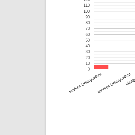
110
100
90
80
70
60
50
40
30
20
10
0
starkes Untergewicht
leichtes Untergewicht
Ideal