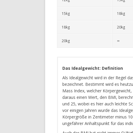
15kg
18kg
18kg
20kg
20kg
∞
Das Idealgewicht: Definition
Als Idealgewicht wird in der Regel 
bezeichnet. Bestimmt wird es heutz
Mass Index, welcher Körpergewicht,
daraus einen Wert, den BMI, berechn
und 25, wobei es hier auch leichte
vor einigen Jahren wurde das Idealg
Körpergröße in Zentimeter minus 100
ungefährer Anhaltspunkt für das indiv
Auch der BMI hat nicht immer Gültigk