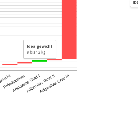
ID
Idealgewicht
9 bis 12 kg
gewicht
Präadipositas
Adipositas Grad I
Adipositas Grad II
Adipositas Grad III